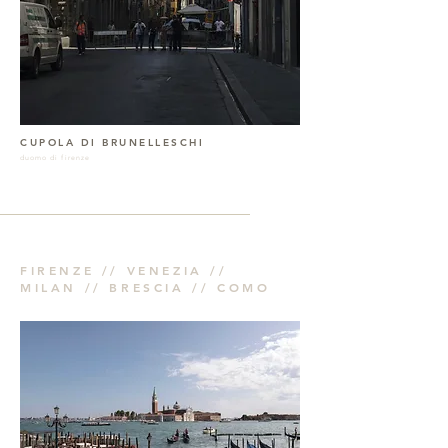
CUPOLA DI BRUNELLESCHI
duomo di firenze
FIRENZE //
VENEZIA //
MILAN //
BRESCIA //
COMO