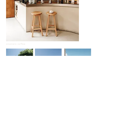
orsonero coffee
villa del balbianello