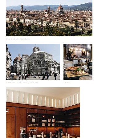
the boboli gardens
battistero di san giovanni
za-za