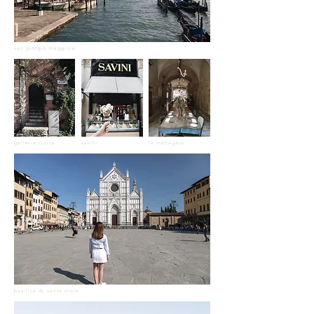
san giorgio maggiore
galleria civica
savini
la ménagère
basilica di santa croce